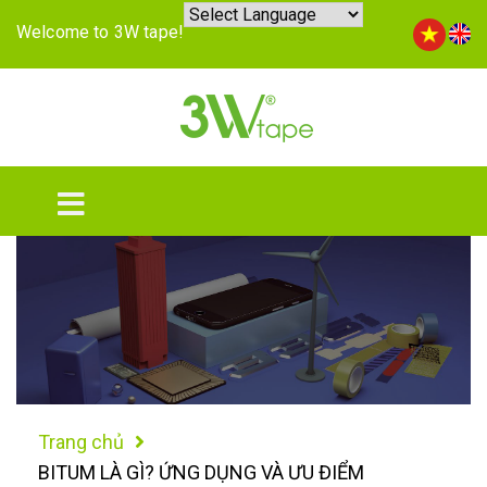
Welcome to 3W tape!
Trang chủ
BITUM LÀ GÌ? ỨNG DỤNG VÀ ƯU ĐIỂM