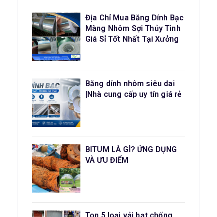
Địa Chỉ Mua Băng Dính Bạc
Màng Nhôm Sợi Thủy Tinh
Giá Sỉ Tốt Nhất Tại Xưởng
Băng dính nhôm siêu dai
|Nhà cung cấp uy tín giá rẻ
BITUM LÀ GÌ? ỨNG DỤNG
VÀ ƯU ĐIỂM
Top 5 loại vải bạt chống