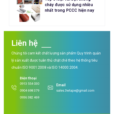
cháy được sử dụng nhiều
nhất trong PCCC hiện nay
Liên hệ
Chúng tôi cam kết chất lượng sản phẩm Quy trình quản
lý sản xuất được tuân thủ chặt chẽ theo hệ thống tiêu
chuẩn ISO 9001:2008 và ISO 14000:2004.
Điện thoại
0913 554 030
Email
0904 698 379
sales.3wtape@gmail.com
0936 382 469