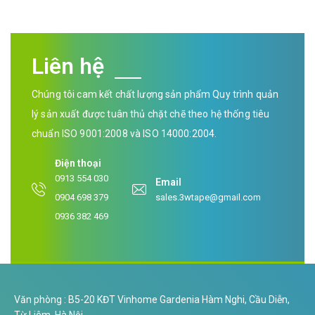
Liên hệ
Chúng tôi cam kết chất lượng sản phẩm Quy trình quản
lý sản xuất được tuân thủ chặt chẽ theo hệ thống tiêu
chuẩn ISO 9001:2008 và ISO 14000:2004.
Điện thoại
0913 554 030
Email
0904 698 379
sales.3wtape@gmail.com
0936 382 469
Văn phòng : B5-20 KĐT Vinhome Gardenia Hàm Nghi, Cầu Diễn,