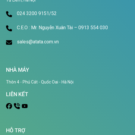
Từ Liêm, Hà Nội
024 3200 9151/52
C.E.O : Mr. Nguyễn Xuân Tài – 0913 554 030
sales@atata.com.vn
NHÀ MÁY
Thôn 4 - Phú Cát - Quốc Oai - Hà Nội
LIÊN KẾT
HỖ TRỢ