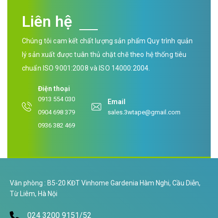
Liên hệ
Chúng tôi cam kết chất lượng sản phẩm Quy trình quản
lý sản xuất được tuân thủ chặt chẽ theo hệ thống tiêu
chuẩn ISO 9001:2008 và ISO 14000:2004.
Điện thoại
0913 554 030
Email
0904 698 379
sales.3wtape@gmail.com
0936 382 469
Văn phòng : B5-20 KĐT Vinhome Gardenia Hàm Nghi, Cầu Diễn,
Từ Liêm, Hà Nội
024 3200 9151/52