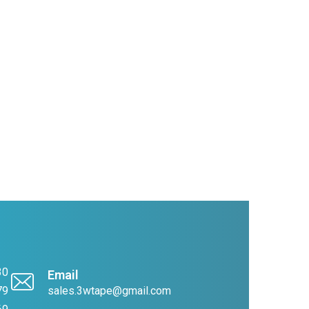
30
Email
79
sales.3wtape@gmail.com