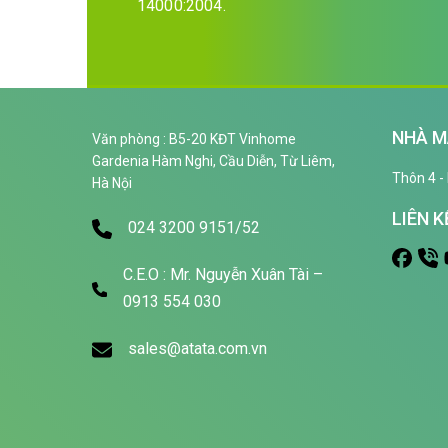
14000:2004.
NHÀ M
Văn phòng : B5-20 KĐT Vinhome
Gardenia Hàm Nghi, Cầu Diễn, Từ Liêm,
Thôn 4 - 
Hà Nội
LIÊN K
024 3200 9151/52
C.E.O : Mr. Nguyễn Xuân Tài –
0913 554 030
sales@atata.com.vn