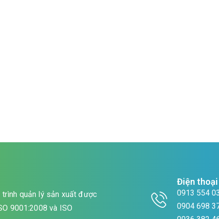
Điện thoại
0913 554 0
trình quản lý sản xuất được
0904 698 3
 ISO 9001:2008 và ISO