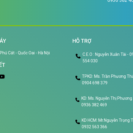
0936 382 4
ÁY
HỖ TRỢ
Phú Cát - Quốc Oai - Hà Nội
C.E.O : Nguyễn Xuân Tài - 
554 030
ẾT
TPKD: Ms. Trần Phương Thả
0904 698 379
KD: Ms. Nguyễn Thị Phương
0936 382 469
KD HCM: Mr.Nguyễn Trọng 
0932 563 366