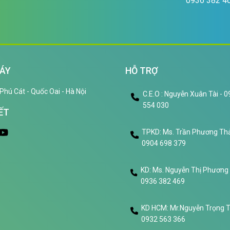
0936 382 4
ÁY
HỖ TRỢ
Phú Cát - Quốc Oai - Hà Nội
C.E.O : Nguyễn Xuân Tài - 
554 030
ẾT
TPKD: Ms. Trần Phương Thả
0904 698 379
KD: Ms. Nguyễn Thị Phương
0936 382 469
KD HCM: Mr.Nguyễn Trọng 
0932 563 366