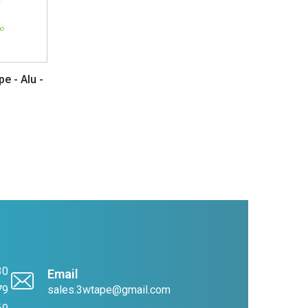
e - Alu -
30
Email
79
sales.3wtape@gmail.com