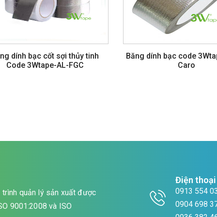
ng dính bạc cốt sợi thủy tinh
Băng dính bạc code 3Wtap
Code 3Wtape-AL-FGC
Caro
Điện thoại
0913 554 0
trình quản lý sản xuất được
0904 698 3
 ISO 9001:2008 và ISO