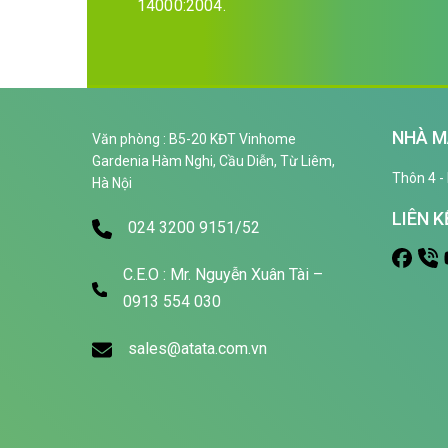
14000:2004.
NHÀ M
Văn phòng : B5-20 KĐT Vinhome
Gardenia Hàm Nghi, Cầu Diễn, Từ Liêm,
Thôn 4 - 
Hà Nội
LIÊN K
024 3200 9151/52
C.E.O : Mr. Nguyễn Xuân Tài –
0913 554 030
sales@atata.com.vn