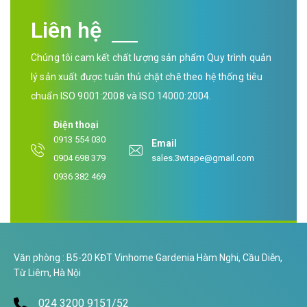
Liên hệ
Chúng tôi cam kết chất lượng sản phẩm Quy trình quản
lý sản xuất được tuân thủ chặt chẽ theo hệ thống tiêu
chuẩn ISO 9001:2008 và ISO 14000:2004.
Điện thoại
0913 554 030
Email
0904 698 379
sales.3wtape@gmail.com
0936 382 469
Văn phòng : B5-20 KĐT Vinhome Gardenia Hàm Nghi, Cầu Diễn,
Từ Liêm, Hà Nội
024 3200 9151/52