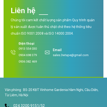
Liên hệ
Chúng tôi cam kết chất lượng sản phẩm Quy trình quản
lý sản xuất được tuân thủ chặt chẽ theo hệ thống tiêu
chuẩn ISO 9001:2008 và ISO 14000:2004.
Điện thoại
0913 554 030
Email
0904 698 379
sales.3wtape@gmail.com
0936 382 469
Văn phòng : B5-20 KĐT Vinhome Gardenia Hàm Nghi, Cầu Diễn,
Từ Liêm, Hà Nội
024 3200 9151/52