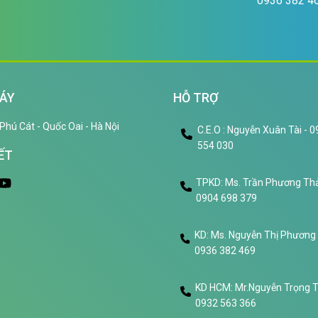
0936 382 4
ÁY
HỖ TRỢ
Phú Cát - Quốc Oai - Hà Nội
C.E.O : Nguyễn Xuân Tài - 
554 030
ẾT
TPKD: Ms. Trần Phương Thả
0904 698 379
KD: Ms. Nguyễn Thị Phương
0936 382 469
KD HCM: Mr.Nguyễn Trọng 
0932 563 366