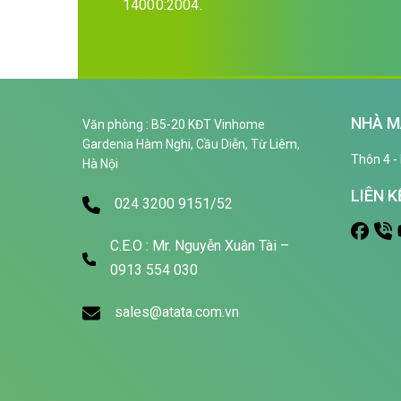
14000:2004.
NHÀ M
Văn phòng : B5-20 KĐT Vinhome
Gardenia Hàm Nghi, Cầu Diễn, Từ Liêm,
Thôn 4 - 
Hà Nội
LIÊN K
024 3200 9151/52
C.E.O : Mr. Nguyễn Xuân Tài –
0913 554 030
sales@atata.com.vn