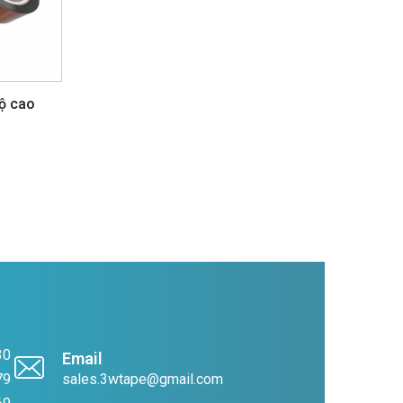
độ cao
30
Email
79
sales.3wtape@gmail.com