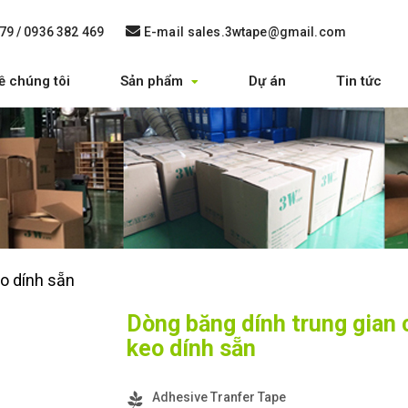
79 / 0936 382 469
E-mail
sales.3wtape@gmail.com
ề chúng tôi
Sản phẩm
Dự án
Tin tức
eo dính sẵn
Dòng băng dính trung gian 
keo dính sẵn
Adhesive Tranfer Tape