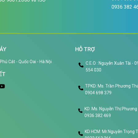
0936 382 4
ÁY
HỖ TRỢ
Phú Cát - Quốc Oai - Hà Nội
C.E.O : Nguyễn Xuân Tài - 
554 030
ẾT
TPKD: Ms. Trần Phương Thả
0904 698 379
KD: Ms. Nguyễn Thị Phương
0936 382 469
KD HCM: Mr.Nguyễn Trọng 