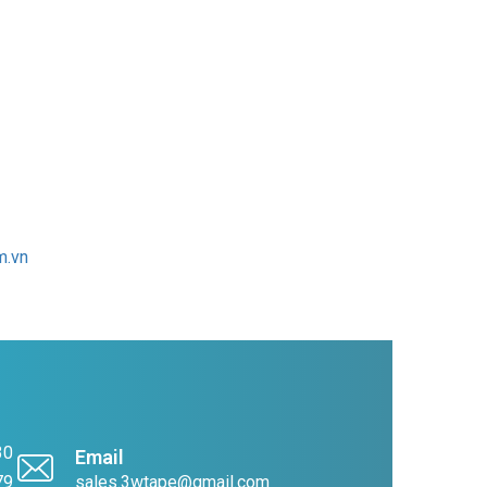
m.vn
30
Email
79
sales.3wtape@gmail.com