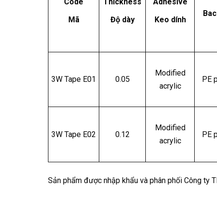
Code
Thickness
Adhesive
Bac
Mã
Độ dày
Keo dính
Modified
3W Tape E01
0.05
PE 
acrylic
Modified
3W Tape E02
0.12
PE 
acrylic
Sản phẩm được nhập khẩu và phân phối Công ty