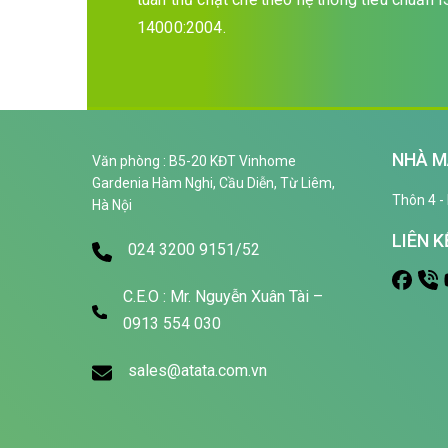
14000:2004.
NHÀ M
Văn phòng : B5-20 KĐT Vinhome
Gardenia Hàm Nghi, Cầu Diễn, Từ Liêm,
Thôn 4 - 
Hà Nội
LIÊN K
024 3200 9151/52
C.E.O : Mr. Nguyễn Xuân Tài –
0913 554 030
sales@atata.com.vn