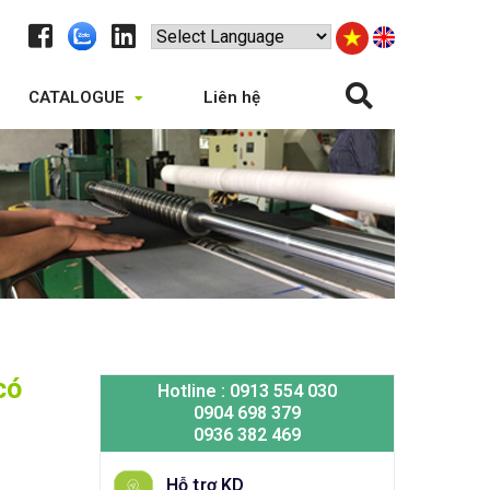
CATALOGUE
Liên hệ
có
Hotline : 0913 554 030
0904 698 379
0936 382 469
Hỗ trợ KD