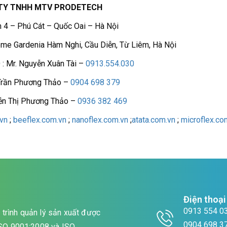
TY TNHH MTV PRODETECH
n 4 – Phú Cát – Quốc Oai – Hà Nội
me Gardenia Hàm Nghi, Cầu Diễn, Từ Liêm, Hà Nội
O : Mr. Nguyễn Xuân Tài –
0913.554.030
Trần Phương Thảo –
0904 698 379
ễn Thị Phương Thảo –
0936 382 469
vn
;
beeflex.com.vn
;
nanoflex.com.vn
;
atata.com.vn
;
microflex.co
Điện thoại
0913 554 0
trình quản lý sản xuất được
0904 698 3
 ISO 9001:2008 và ISO