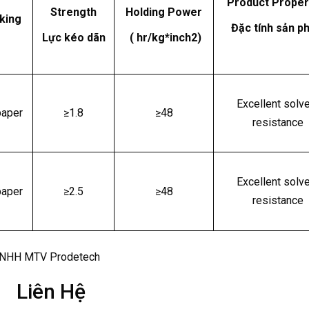
Product Proper
Strength
Holding Power
king
Đặc tính sản p
Lực kéo dãn
( hr/kg*inch2)
Excellent solv
paper
≥1.8
≥48
resistance
Excellent solv
paper
≥2.5
≥48
resistance
 TNHH MTV Prodetech
Liên Hệ