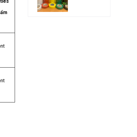
ties
hẩm
ent
ent