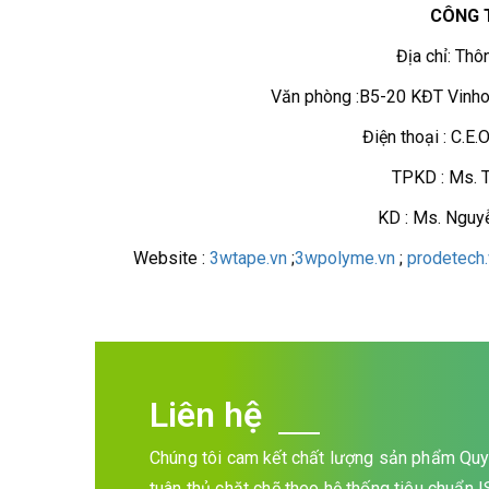
CÔNG 
Địa chỉ: Thô
Văn phòng :B5-20 KĐT Vinho
Điện thoại : C.E.
TPKD : Ms. 
KD : Ms. Nguy
Website :
3wtape.vn
;
3wpolyme.vn
;
prodetech.
Liên hệ
Chúng tôi cam kết chất lượng sản phẩm Quy 
tuân thủ chặt chẽ theo hệ thống tiêu chuẩn