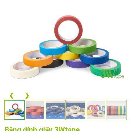
❮
❯
Băng dính giấy 3Wtape