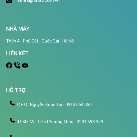
sales@atata.com.vn
NHÀ MÁY
Thôn 4 - Phú Cát - Quốc Oai - Hà Nội
LIÊN KẾT
HỖ TRỢ
C.E.O : Nguyễn Xuân Tài - 0913 554 030
TPKD: Ms. Trần Phương Thảo - 0904 698 379